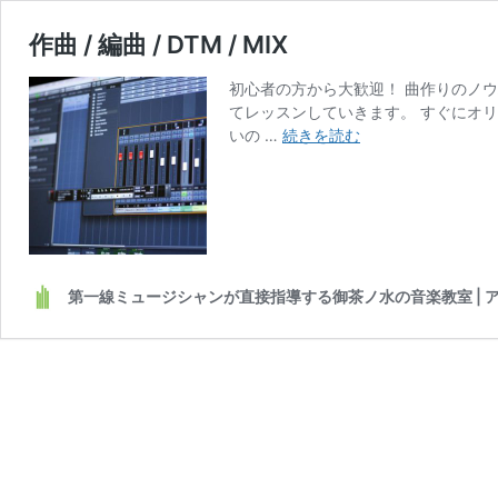
作曲 / 編曲 / DTM / MIX
初心者の方から大歓迎！ 曲作りのノ
てレッスンしていきます。 すぐにオ
作
いの …
続きを読む
曲
/
編
曲
/
DTM
第一線ミュージシャンが直接指導する御茶ノ水の音楽教室 | 
/
MIX