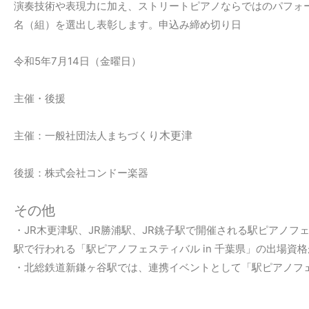
演奏技術や表現力に加え、ストリートピアノならではのパフォ
名（組）を選出し表彰します。申込み締め切り日
令和5年7月14日（金曜日）
主催・後援
り
木更津
主催：一般社団法人まちづく
後援：株式会社コンドー楽器
その他
・JR木更津駅、JR勝浦駅、JR銚子駅で開催される駅ピアノフ
駅で行われる「駅ピアノフェスティバル in 千葉県」の出場資
・北総鉄道新鎌ヶ谷駅では、連携イベントとして「駅ピアノフ