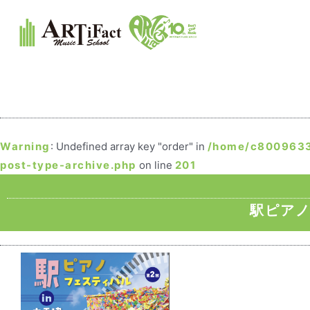
Warning
: Undefined array key "order" in
/home/c8009633/
post-type-archive.php
on line
201
駅ピアノ