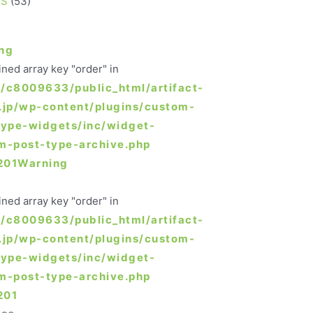
S
(53)
ng
ined array key "order" in
/c8009633/public_html/artifact-
.jp/wp-content/plugins/custom-
type-widgets/inc/widget-
m-post-type-archive.php
201
Warning
ined array key "order" in
/c8009633/public_html/artifact-
.jp/wp-content/plugins/custom-
type-widgets/inc/widget-
m-post-type-archive.php
201