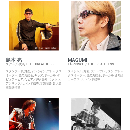
島本 亮
MAGUMI
スクール代表 / THE BREATHLESS
LÄ-PPISCH / THE BREATHLESS
スタンダード
,
対面
,
オンライン
,
フレックス
スペシャル
,
対面
,
グループレッスン
,
フレッ
オーダー
,
音楽力総合
,
キッズ
,
ボーカル
,
ポ
クスオーダー
,
音楽力総合
,
ボーカル
,
合唱団
,
ピュラーピアノ
,
ピアノ弾き語り
,
ウクレレ
,
コーラス
,
DJ
,
バンド指導
アンサンブル
,
バンド指導
,
音楽理論
,
音大音
高受験指導