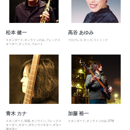
松本 健一
高谷 あゆみ
スタンダード
,
オンラインのみ
,
フレックス
プログレス
,
キッズ
,
リトミック
オーダー
,
サックス
,
フルート
青木 カナ
加藤 裕一
スタンダード
,
対面
,
オンライン
,
フレックス
スタンダード
,
オンラインのみ
,
DTM
オーダー
,
ギター
,
ボサノヴァギター
,
ギター
弾き語り