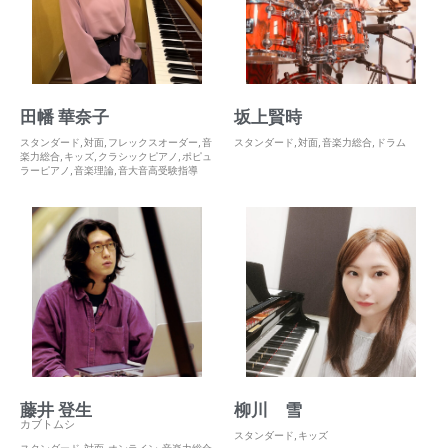
田幡 華奈子
坂上賢時
スタンダード
,
対面
,
フレックスオーダー
,
音
スタンダード
,
対面
,
音楽力総合
,
ドラム
楽力総合
,
キッズ
,
クラシックピアノ
,
ポピュ
ラーピアノ
,
音楽理論
,
音大音高受験指導
藤井 登生
柳川 雪
カブトムシ
スタンダード
,
キッズ