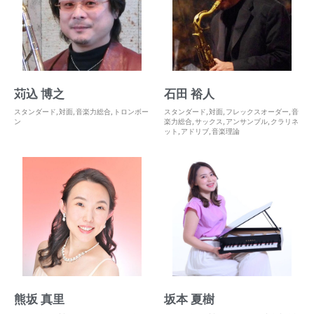
苅込 博之
石田 裕人
スタンダード
,
対面
,
音楽力総合
,
トロンボー
スタンダード
,
対面
,
フレックスオーダー
,
音
ン
楽力総合
,
サックス
,
アンサンブル
,
クラリネ
ット
,
アドリブ
,
音楽理論
熊坂 真里
坂本 夏樹