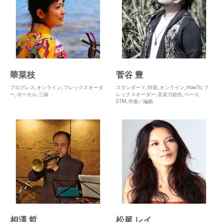
華菜枝
菅谷 豊
プログレス
,
オンライン
,
フレックスオーダ
スタンダード
,
対面
,
オンライン
,
HowTo
,
フ
ー
,
ボーカル
,
三線
レックスオーダー
,
音楽力総合
,
ベース
,
DTM
,
作曲／編曲
相澤 哲
松尾 レイ