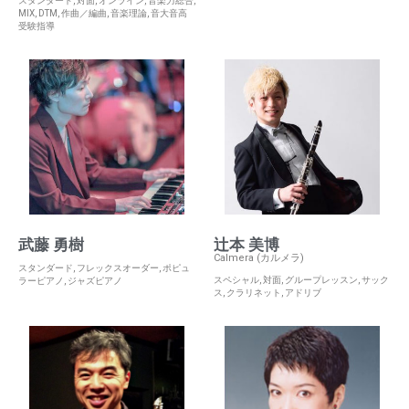
スタンダード
,
対面
,
オンライン
,
音楽力総合
,
MIX
,
DTM
,
作曲／編曲
,
音楽理論
,
音大音高
受験指導
武藤 勇樹
辻本 美博
Calmera (カルメラ)
スタンダード
,
フレックスオーダー
,
ポピュ
スペシャル
,
対面
,
グループレッスン
,
サック
ラーピアノ
,
ジャズピアノ
ス
,
クラリネット
,
アドリブ