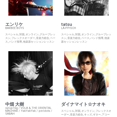
エンリケ
tatsu
BARBEE BOYS
LÄ-PPISCH
スペシャル
,
対面
,
オンライン
,
グループレッ
スペシャル
,
対面
,
オンライン
,
グループレッ
スン
,
フレックスオーダー
,
音楽力総合
,
ベー
スン
,
音楽力総合
,
ベース
,
バンド指導
,
他楽
ス
,
バンド指導
,
他楽器セッションレッスン
器セッションレッスン
中畑 大樹
ダイナマイト☆ナオキ
syrup16g / VOLA & THE ORIENTAL
MACHINE / YakYakYak / peridots /
スペシャル
,
対面
,
オンライン
,
フレックスオ
SABAH
ーダー
,
音楽力総合
,
キッズ
,
ギター
,
アコー