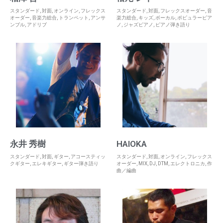
スタンダード
,
対面
,
オンライン
,
フレックス
スタンダード
,
対面
,
フレックスオーダー
,
音
オーダー
,
音楽力総合
,
トランペット
,
アンサ
楽力総合
,
キッズ
,
ボーカル
,
ポピュラーピア
ンブル
,
アドリブ
ノ
,
ジャズピアノ
,
ピアノ弾き語り
永井 秀樹
HAIOKA
スタンダード
,
対面
,
ギター
,
アコースティッ
スタンダード
,
対面
,
オンライン
,
フレックス
クギター
,
エレキギター
,
ギター弾き語り
オーダー
,
MIX
,
DJ
,
DTM
,
エレクトロニカ
,
作
曲／編曲