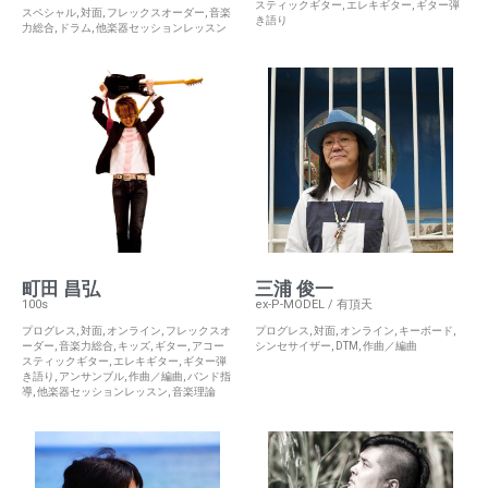
スティックギター
,
エレキギター
,
ギター弾
スペシャル
,
対面
,
フレックスオーダー
,
音楽
き語り
力総合
,
ドラム
,
他楽器セッションレッスン
町田 昌弘
三浦 俊一
100s
ex-P-MODEL / 有頂天
プログレス
,
対面
,
オンライン
,
フレックスオ
プログレス
,
対面
,
オンライン
,
キーボード
,
ーダー
,
音楽力総合
,
キッズ
,
ギター
,
アコー
シンセサイザー
,
DTM
,
作曲／編曲
スティックギター
,
エレキギター
,
ギター弾
き語り
,
アンサンブル
,
作曲／編曲
,
バンド指
導
,
他楽器セッションレッスン
,
音楽理論