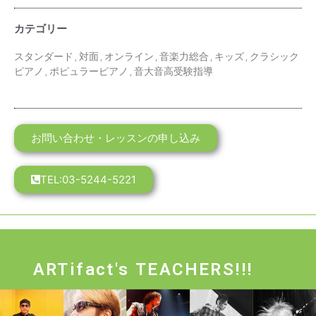
カテゴリー
スタンダード
,
対面
,
オンライン
,
音楽力総合
,
キッズ
,
クラシック
ピアノ
,
ポピュラーピアノ
,
音大音高受験指導
お問い合わせ・レッスンの申し込み
TEL:03-5244-5221
ARTifact's TEACHERS!!!