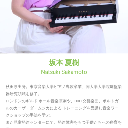
坂本 夏樹
Natsuki Sakamoto
秋田県出身。東京音楽大学ピアノ専攻卒業、同大学大学院鍵盤楽
器研究領域を修了。
ロンドンのギルド ホール音楽演劇や、BBC 交響楽団、ポルトガ
ルのカーザ・ダ・ムジカによる トレーニングを受講し音楽ワー
クショップの手法を学ぶ。
また児童発達センターにて、発達障害をもつ子供たちへの療育を