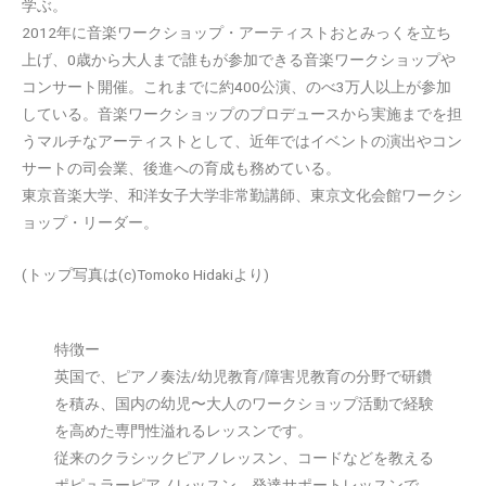
学ぶ。
2012年に音楽ワークショップ・アーティストおとみっくを立ち
上げ、0歳から大人まで誰もが参加できる音楽ワークショップや
コンサート開催。これまでに約400公演、のべ3万人以上が参加
している。音楽ワークショップのプロデュースから実施までを担
うマルチなアーティストとして、近年ではイベントの演出やコン
サートの司会業、後進への育成も務めている。
東京音楽大学、和洋女子大学非常勤講師、東京文化会館ワークシ
ョップ・リーダー。
(トップ写真は(c)Tomoko Hidakiより)
特徴ー
英国で、ピアノ奏法/幼児教育/障害児教育の分野で研鑽
を積み、国内の幼児〜大人のワークショップ活動で経験
を高めた専門性溢れるレッスンです。
従来のクラシックピアノレッスン、コードなどを教える
ポピュラーピアノレッスン、発達サポートレッスンで、