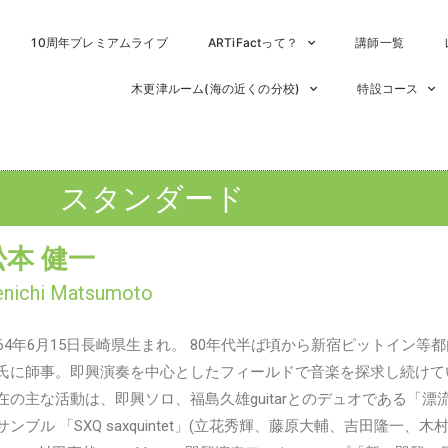
10周年プレミアムライブ
ARTiFactって？
講師一覧
木更津ルーム(海の近くの分校)
特設コース
スタンダード
松本 健一
enichi Matsumoto
964年6月15日長崎県生まれ。 80年代半ば頃から新宿ピットイン
氏に師事。即興演奏を中心としたフィールドで音楽を探求し続けて
在の主な活動は、即興ソロ、福島久雄guitarとのデュオである「漂
サンブル 「SXQ saxquintet」(立花秀輝、藤原大輔、吉田隆