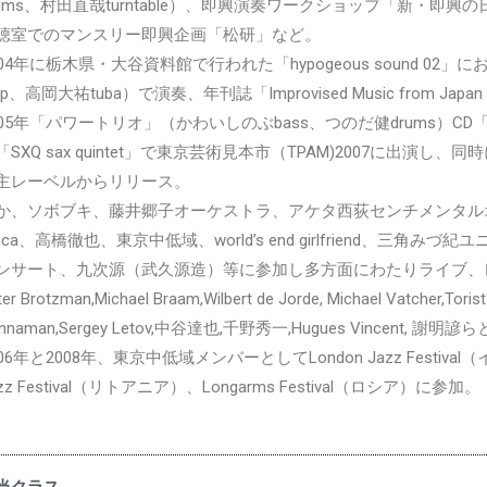
rums、村田直哉turntable）、即興演奏ワークショップ「新・即興の
聴室でのマンスリー即興企画「松研」など。
004年に栃木県・大谷資料館で行われた「hypogeous sound 02
tp、高岡大祐tuba）で演奏、年刊誌「Improvised Music from Ja
005年「パワートリオ」（かわいしのぶbass、つのだ健drums）CD「Borde
「SXQ sax quintet」で東京芸術見本市（TPAM)2007に出演し、同時に
主レーベルからリリース。
か、ソボブキ、藤井郷子オーケストラ、アケタ西荻センチメンタルオ
rinca、高橋徹也、東京中低域、world’s end girlfriend、
ンサート、九次源（武久源造）等に参加し多方面にわたりライブ、
ter Brotzman,Michael Braam,Wilbert de Jorde, Michael Vatcher,Toris
nnaman,Sergey Letov,中谷達也,千野秀一,Hugues Vincent, 謝明
006年と2008年、東京中低域メンバーとしてLondon Jazz Festival
zz Festival（リトアニア）、Longarms Festival（ロシア）に参加。