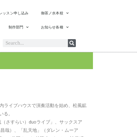
レッスン申し込み
御茶ノ水本校
制作部門
お知らせ各種
等都内ライブハウスで演奏活動を始め、松風鉱
いる。
流（さすらい）duoライブ」、サックスア
一、木村昌哉）、「乱天地」（ダレン・ムーア