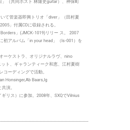
日」（共同ホスト 林隆史guitar）、神保町
」において管楽器即興トリオ「diver」（田村夏
pan 2005」付属CDに収録される。
rs」(JMCK-1019)リリー ス。 2007
初アルバム「in your head」（ls-001）を
ーケストラ、オリジナルラヴ、nino
三角みづ紀ユニット、ギャランティーク和恵、江村夏樹
レコーディングで活動。
tan Honsinger,Ab Baars,Ig
諺らと共演。
（イギリス）に参加。2008年、SXQでVilnius