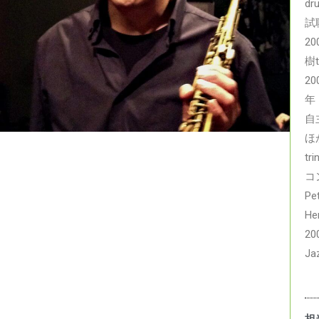
d
試
2
樹
2
年
自
ほ
t
コ
Pe
He
2
Ja