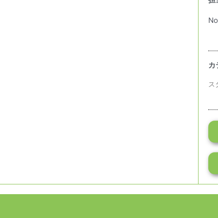
担
No
カ
ス