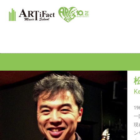
K
1
一
現
ン