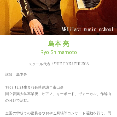
島本 亮
Ryo Shimamoto
スクール代表 / THE BREATHLESS
講師 島本亮
1969.12.21生まれ長崎県諫早市出身
国立音楽大学卒業後、ピアノ、キーボード、ヴォーカル、作編曲
の分野で活動。
全国の学校での鑑賞会やおやこ劇場等コンサート活動を行う。同