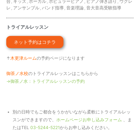
合
,
キッズ
,
ボーカル
,
ポピュラーピアノ
,
ピアノ弾き語り
,
ウクレ
レ
,
アンサンブル
,
バンド指導
,
音楽理論
,
音大音高受験指導
トライアルレッスン
ネット予約はコチラ
↑
木更津ルーム
の予約ページになります
御茶ノ水校
のトライアルレッスンはこちらから
→御茶ノ水：トライアルレッスンの予約
別の日時でもご都合をうかがいながら柔軟にトライアルレッ
スンができますので、
ホームページお申し込みフォーム
、ま
たはTEL
03-5244-5221
からお申し込みください。