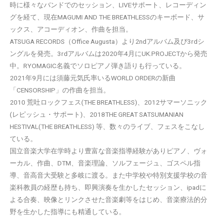
時に様々なバンドでのセッション、LIVEサポート、レコーディン
グを経て、現在MAGUMI AND THE BREATHLESSのキーボード、サ
ックス、アコーディオン、作曲を担当。
ATSUGA RECORDS（Office Augusta）より2ndアルバム及び3rdシ
ングルを発売。3rdアルバムは2020年4月にUK.PROJECTから発売
中。RYOMAGIC名義でソロピアノ弾き語りも行っている。
2021年9月には須藤元気氏率いるWORLD ORDERの新曲
「CENSORSHIP」の作曲を担当。
2010 荒吐ロックフェス(THE BREATHLESS)、2012サマーソニック
(レピッシュ・サポート)、2018THE GREAT SATSUMANIAN
HESTIVAL(THE BREATHLESS) 等、数々のライブ、フェスをこなし
ている。
国立音楽大学在学時より豊富な音楽指導経験がありピアノ、ヴォ
ーカル、作曲、DTM、音楽理論、ソルフェージュ、ゴスペル指
導、音高音大受験と多岐に渡る。また中学校や特別支援学校の音
楽科教員の経歴も持ち、即興演奏を生かしたセッション、ipadに
よる合奏、映像とリンクさせた音楽劇等をはじめ、音楽療法的分
野を生かした指導にも精通している。