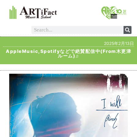
2025年2月13日
AppleMusic,Spotifyなどで絶賛配信中(From木更津
ルーム)♫