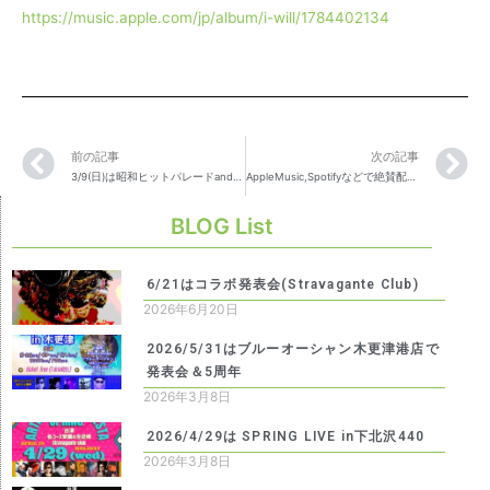
https://music.apple.com/jp/album/i-will/1784402134
前の記事
次の記事
3/9(日)は昭和ヒットパレードand more(カフェライブ)
AppleMusic,Spotifyなどで絶賛配信中(From御茶ノ水本校)♫
BLOG List
6/21はコラボ発表会(Stravagante Club)
2026年6月20日
2026/5/31はブルーオーシャン木更津港店で
発表会＆5周年
2026年3月8日
2026/4/29は SPRING LIVE in下北沢440
2026年3月8日