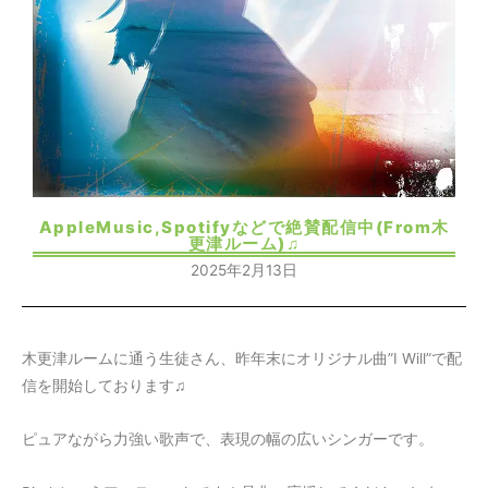
AppleMusic,Spotifyなどで絶賛配信中(From木
更津ルーム)♫
2025年2月13日
木更津ルームに通う生徒さん、昨年末にオリジナル曲”I Will”で配
信を開始しております♫
ピュアながら力強い歌声で、表現の幅の広いシンガーです。