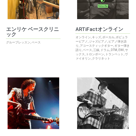
エンリケ ベースクリニ
ARTiFactオンライン
ック
オンライン
,
キッズ
,
ボーカル
,
ポピュラ
ーピアノ
,
ジャズピアノ
,
ピアノ弾き語
グループレッスン
,
ベース
り
,
アコースティックギター
,
ギター弾き
語り
,
ベース
,
三線
,
ドラム
,
DTM
,
EWI
,
サ
ックス
,
トロンボーン
,
トランペット
,
ヴ
ァイオリン
,
クラリネット