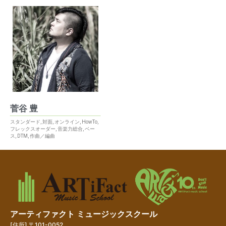
菅谷 豊
スタンダード
,
対面
,
オンライン
,
HowTo
,
フレックスオーダー
,
音楽力総合
,
ベー
ス
,
DTM
,
作曲／編曲
アーティファクト ミュージックスクール
[住所] 〒101-0052