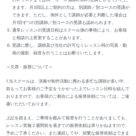
きます。
月
3回以上ご契約の方は、別講
師
／
別
コ
ースの
受
講
が
できます。ただし、例外
と
して講師が必要と判断した場合は
月
1
回
ずつの
別講
師／別
コ
ースの受
講
も
認
められます。
通常レッスンの受講日程はスクール側の事情により、お客様
と相
談
の上変更することがあ
ります。
受講に際し、講師及び当社の許可なくレッスン時の写真・動
画の撮影、録音を行うことはお断りいたします。
＜欠席・振替について＞
1.当スクールは、演奏や制作活動に携わる多忙な講師が多い中、
前もってお客様のご予定をうかがった上でレッスン日時を組んで
おりますので、お客様のご都合による振替依頼については、ご遠
慮いただいております。
上記を踏まえ、ご事情を鑑みて振替を行うことがありましても、
レッスン実施２週間前を過ぎての振替依頼は承りかねますので、
予めご了承ください。また連続してや、頻繁な振替依頼はできま