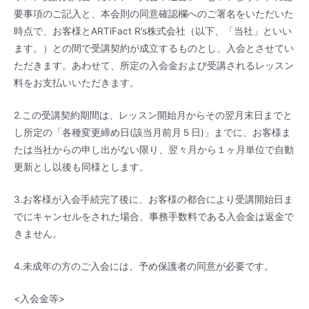
要事項のご記入と、本会則の同意確認欄へのご署名をいただいた
時点で、お客様とARTiFact R’s株式会社（以下、「当社」といい
ます。）との間で受講契約が成立するものとし、入会とさせてい
ただきます。あわせて、所定の入会金および受講されるレッスン
料をお支払いいただきます。
2.この受講契約期間は、レッスン開始月からその翌月末日までと
し所定の「各種変更締め日(該当月前月５日)」までに、お客様ま
たは当社からの申し出がない限り、翌々月から１ヶ月単位で自動
更新とし以後も同様とします。
3.お客様が入会手続完了後に、お客様の都合により受講開始日ま
でにキャンセルをされた場合、事務手数料である入会金は返金で
きません。
4.未成年の方のご入会には、予め保護者の同意が必要です。
<入会金等>