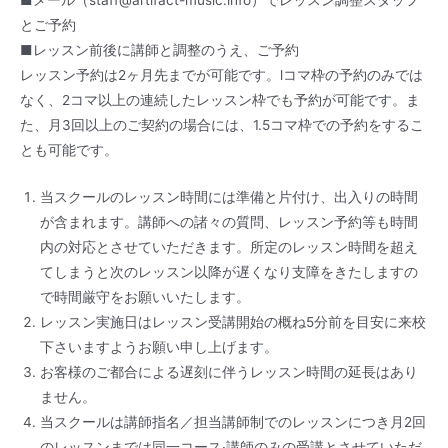
■メール（staff@artifact-music.info）でレッスン調整スタッフ
とご予約
■レッスン前後に講師
と調整のうえ、ご予約
レッスン
予約は2
ヶ月先までが可能です。
l
コマ枠の予約のみでは
なく、
2
コマ以上の連続したレッスン枠でも予約が可能です。ま
た、月
3回以上のご契約の場合には、
1.5
コマ枠での予約をするこ
とも可能です。
当スクールのレッスン時間に
は
準備と片付け、
出
入り
の
時間
が含まれ
ま
す。講師への諸々の質問、レッスン予約等も時間
内の対応とさせていただきます。所定のレッスン時間を超え
てしま
う
と次のレッスン以降が遅くなり支障をきたします
の
で
時
間厳守
を
お
願
いいたしま
す
。
レッスン実施日はレッスン受講開始の概ね5分前を目安に来校
下さいますようお願い申し上げます。
お客様のご都合による遅刻に伴うレッスン時間の延長はあり
ません。
当
スク
ー
ル
は
講
師指
名
／
担当講師制でのレッスンにつき
月
2回
のレッスンまでは同一
コ
ース
·
講
師のみの
受
講
と
さ
せていただ