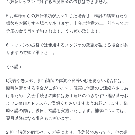
4.振替レッスンに対する再度振替の依頼はできません。
5.お客様からの振替依頼が度々生じた場合は、検討の結果新たな
振替をお断りする場合があります。十分ご注意の上、前もってご
予定の合う日を予約されますようお願い致します。
6.
レッスンの振替では
使用するスタジオの変更が
生じる場合があ
りますので御了承
下さい。
く休講＞
l.災害や悪天候、担当講師の体調不良等やむを得ない場合には、
臨時休講とする場合がございます。確実に休講のご連絡をさしあ
げるため、入会手続きの際には必ず連絡のつきやすい電話番号お
よびE-mailアドレスをご登録くださいますようお願いします。臨
時休講の際は、後日、補講を実施いたします。補講については、
翌月以降になる場合もございます。
2.担当講師の病気や、ケガ等により、予約後であっても、他の講