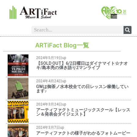
ARTiFact Blog一覧
2024年5月19日up
【SOLD OUT】6/2日曜日はダイナマイト☆ナオ
キ/島本亮の弾き語り2マンライブ
2024年4月24日up
GWは御茶ノ水本校全ての日レッスン稼働してい
ます♪
2024年3月24日up
アーティファクトミュージックスクール【レッス
ン＆発表会ダイジェスト】
2024年3月7日up
アーティファクトの様子がわかるフォトムービー