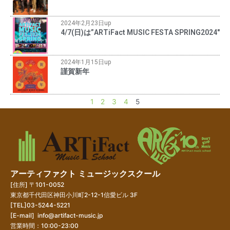
2024年2月23日up
4/7(日)は”ARTiFact MUSIC FESTA SPRING2024″
2024年1月15日up
謹賀新年
1
2
3
4
5
アーティファクト ミュージックスクール
[住所] 〒101-0052
東京都千代田区神田小川町2-12-1信愛ビル 3F
[TEL]03-5244-5221
[E-mail]
info@artifact-music.jp
営業時間：10:00-23:00