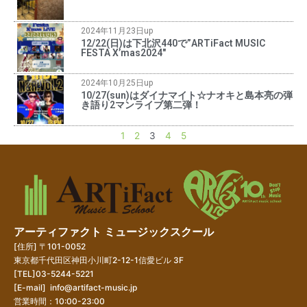
2024年11月23日up
12/22(日)は下北沢440で”ARTiFact MUSIC
FESTA X’mas2024″
2024年10月25日up
10/27(sun)はダイナマイト☆ナオキと島本亮の弾
き語り2マンライブ第二弾！
1
2
3
4
5
アーティファクト ミュージックスクール
[住所] 〒101-0052
東京都千代田区神田小川町2-12-1信愛ビル 3F
[TEL]03-5244-5221
[E-mail]
info@artifact-music.jp
営業時間：10:00-23:00