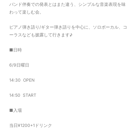
バンド伴奏での発表とはまた違う、シンプルな音楽表現を味
わって楽しむ会。
ピアノ弾き語り/ギター弾き語りを中心に、ソロボーカル、コ
ーラスなども披露して行きます♪
■
日時
6/9
日曜日
14:30
OPEN
14:50
START
■
入場
当日
¥1200+1
ドリンク