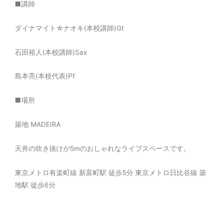
■
講師
ダイナマイト☆ナオキ(本校講師)
Gt
石田裕人(本校講師)
Sax
島本亮(本校代表)
Pf
■
場所
築地
MADEIRA
天井の吹き抜けが
5m
のおしゃれなライブスペースです。
東京メトロ有楽町線 新富町駅 徒歩
5
分 東京メトロ日比谷線 築
地駅 徒歩
6
分