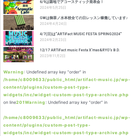
6/9は築地でアコースティック発表会！
2024年5月25日
GWは御茶ノ水本校全ての日レッスン稼働しています♪
2024年4月24日
4/7(日)は”ARTiFact MUSIC FESTA SPRING2024″
2024年2月23日
12/17 ARTiFact music Festa X’mas&RYO’s B.D.
2023年11月2日
Warning
: Undefined array key "order" in
/home/c8009633/public_html/artifact-music.jp/wp-
content/plugins/custom-post-type-
widgets/inc/widget-custom-post-type-archive.php
on line
201
Warning
: Undefined array key "order" in
/home/c8009633/public_html/artifact-music.jp/wp-
content/plugins/custom-post-type-
widgets/inc/widget-custom-post-type-archive.php