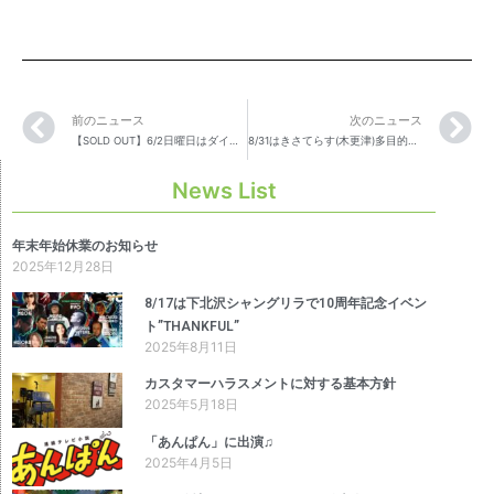
前のニュース
次のニュース
【SOLD OUT】6/2日曜日はダイナマイト☆ナオキ/島本亮の弾き語り2マンライブ
8/31はきさてらす(木更津)多目的ホールでバンド形式の発表ライブ！
News List
年末年始休業のお知らせ
2025年12月28日
8/17は下北沢シャングリラで10周年記念イベン
ト”THANKFUL”
2025年8月11日
カスタマーハラスメントに対する基本方針
2025年5月18日
「あんぱん」に出演♫
2025年4月5日